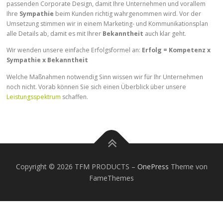
passenden Corporate Design, damit Ihre Unternehmen und vorallem
Ihre
Sympathie
beim Kunden richtig wahrgenommen wird. Vor der
Umsetzung stimmen wir in einem Marketing- und Kommunikationsplan
alle Details ab, damit es mit Ihrer
Bekanntheit
auch klar geht.
Wir wenden unsere einfache Erfolgsformel an:
Erfolg = Kompetenz x
Sympathie x Bekanntheit
Welche Maßnahmen notwendig Sinn wissen wir für Ihr Unternehmen
noch nicht. Vorab können Sie sich einen Überblick über unsere
Leistungsspektrum
schaffen.
Copyright © 2026 TFM PRODUCTS
–
OnePress
Theme von
FameThemes